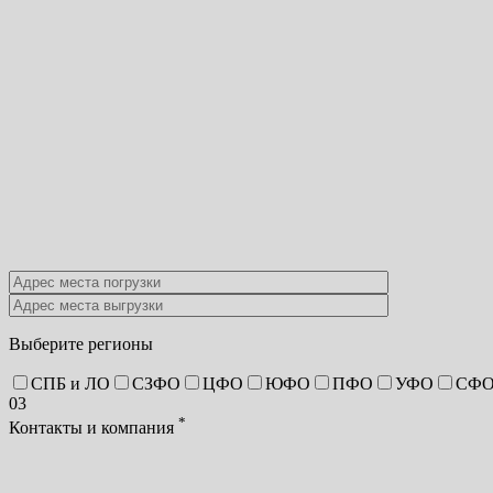
Выберите регионы
СПБ и ЛО
СЗФО
ЦФО
ЮФО
ПФО
УФО
СФ
03
*
Контакты и компания