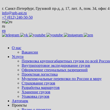
г. Санкт-Петербург, Грузовой пр-д, д. 17, лит. А, пом. 34, офис 4
info@spb-ast.ru
+7 (812) 240-50-50
ru
ru
en
О нас
Вакансии
Услуги
Перевозка крупногабаритных грузов по всей Росси
Внутрипортовое экспедирование грузов
Оформление специальных разрешений
Проектная логистика
Мультимодальные перевозки по России и миру
Страхование грузов
Разработка маршрутов
Хранение грузов
Упаковка грузов
Автопарк
Проекты
Видео о проектах