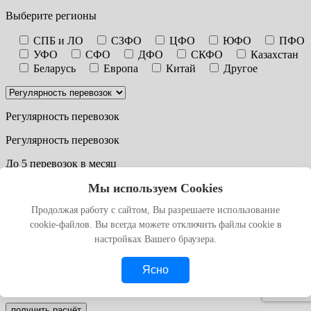
Выберите регионы
СПБ и ЛО
СЗФО
ЦФО
ЮФО
ПФО
УФО
СФО
ДФО
СКФО
Казахстан
Беларусь
Европа
Китай
Другое
Регулярность перевозок
Регулярность перевозок
До 5 перевозок в месяц
Мы используем Cookies
До 15 перевозок в месяц
Продолжая работу с сайтом, Вы разрешаете использование
До 30 перевозок в месяц
cookie-файлов. Вы всегда можете отключить файлы cookie в
Другое
настройках Вашего браузера.
Ясно
Согласен с
обработкой персональных данных
получить расчёт