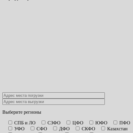
Выберите регионы
СПБ и ЛО
СЗФО
ЦФО
ЮФО
ПФО
УФО
СФО
ДФО
СКФО
Казахстан