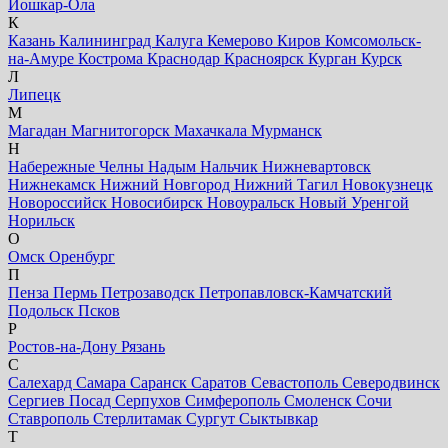
Йошкар-Ола
К
Казань
Калининград
Калуга
Кемерово
Киров
Комсомольск-
на-Амуре
Кострома
Краснодар
Красноярск
Курган
Курск
Л
Липецк
М
Магадан
Магнитогорск
Махачкала
Мурманск
Н
Набережные Челны
Надым
Нальчик
Нижневартовск
Нижнекамск
Нижний Новгород
Нижний Тагил
Новокузнецк
Новороссийск
Новосибирск
Новоуральск
Новый Уренгой
Норильск
О
Омск
Оренбург
П
Пенза
Пермь
Петрозаводск
Петропавловск-Камчатский
Подольск
Псков
Р
Ростов-на-Дону
Рязань
С
Салехард
Самара
Саранск
Саратов
Севастополь
Северодвинск
Сергиев Посад
Серпухов
Симферополь
Смоленск
Сочи
Ставрополь
Стерлитамак
Сургут
Сыктывкар
Т