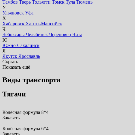
Тамбов
Тверь
Тольятти
Томск
Тула
Тюмень
У
Ульяновск
Уфа
Х
Хабаровск
Ханты-Мансийск
Ч
Чебоксары
Челябинск
Череповец
Чита
Ю
Южно-Сахалинск
Я
Якутск
Ярославль
Скрыть
Показать ещё
Виды транспорта
Тягачи
Колёсная формула 8*4
Заказать
Колёсная формула 6*4
Заказать