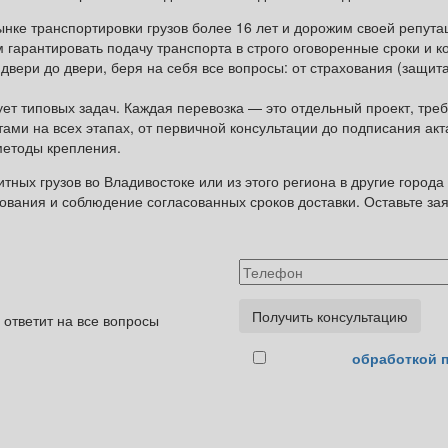
ынке транспортировки грузов более 16 лет и дорожим своей репута
 гарантировать подачу транспорта в строго оговоренные сроки и к
 двери до двери, беря на себя все вопросы: от страхования (защи
ует типовых задач. Каждая перевозка — это отдельный проект, т
ами на всех этапах, от первичной консультации до подписания акт
методы крепления.
ных грузов во Владивостоке или из этого региона в другие город
вания и соблюдение согласованных сроков доставки. Оставьте зая
 ответит на все вопросы
Согласен с
обработкой 