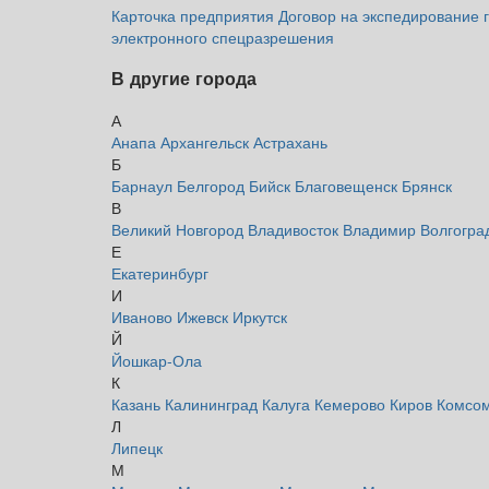
Карточка предприятия
Договор на экспедирование 
электронного спецразрешения
В другие города
А
Анапа
Архангельск
Астрахань
Б
Барнаул
Белгород
Бийск
Благовещенск
Брянск
В
Великий Новгород
Владивосток
Владимир
Волгогр
Е
Екатеринбург
И
Иваново
Ижевск
Иркутск
Й
Йошкар-Ола
К
Казань
Калининград
Калуга
Кемерово
Киров
Комсом
Л
Липецк
М