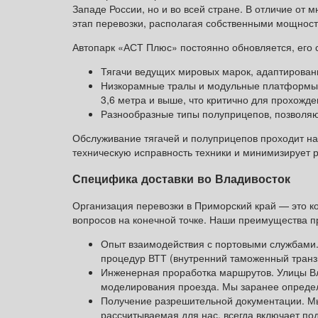
Западе России, но и во всей стране. В отличие от
этап перевозки, располагая собственными мощнос
Автопарк «АСТ Плюс» постоянно обновляется, его с
Тягачи ведущих мировых марок, адаптирован
Низкорамные тралы и модульные платформы г
3,6 метра и выше, что критично для прохожде
Разнообразные типы полуприцепов, позволяю
Обслуживание тягачей и полуприцепов проходит на
техническую исправность техники и минимизирует р
Специфика доставки во Владивосток
Организация перевозки в Приморский край — это ко
вопросов на конечной точке. Наши преимущества п
Опыт взаимодействия с портовыми службами.
процедур ВТТ (внутренний таможенный транзи
Инженерная проработка маршрутов. Улицы Вл
моделирования проезда. Мы заранее определ
Получение разрешительной документации. Мы
рассчитываемая для нас, всегда включает по