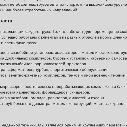
озки негабаритных грузов автотранспортом на высочайшем уровне
х и наиболее отработанных направлений.
олета
никальности каждого груза. То, что работает для перемещения экс
ы успешно работаем с клиентами из разных отраслей промышленно
 и специфике груза:
нов, сваебойных установок, экскаваторов, металлических конструк
 дробильных комплексов, буровых установок, карьерных самосва
возка комбайнов, опрыскивателей, тракторов.
трансформаторов, турбин, энергетического оборудования.
ов, зенитно-ракетных комплексов, танков и иной военной техники
омпрессоров, нефтегазовых перерабатывающих комплексов и блок
евозка харвестеров, форвардеров, скиддеров.
ов в разобранном виде, реакторов, емкостей и колонн.
 труб большого диаметра, металлоконструкций, мостовых кранов 
 надежной техники. Мы являемся одним из крупнейших перевозчик