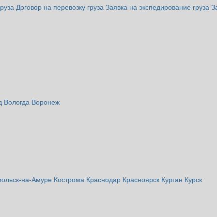
груза
Договор на перевозку груза
Заявка на экспедирование груза
З
ад
Вологда
Воронеж
ольск-на-Амуре
Кострома
Краснодар
Красноярск
Курган
Курск