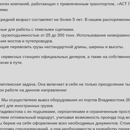
 многих компаний, работающих с привлеченным транспортом, «АСТ 
тями.
редний возраст составляет не более 5 лет. В нашем распоряжении
ные для работы с тяжелыми сцепками.
рузоподъемностью от 25 до 300 тонн. Использование низкорамного
ния мостов и путепроводов.
щие перевозить грузы нестандартной длины, ширины и высоты.
 сервисных станциях официальных дилеров, а также на собственно
иски в пути.
мплексная задача. Она включает в себя не только преодоление ты
ри работе на данном направлении:
 Мы осуществляем вывоз оборудования из портов Владивостока (В
т) для иностранных грузов.
адивостока с их подъемами, серпантинами и ограниченным прост
яем оптимальный маршрут, учитывая возможность проезда под мо
 берем на себя оформление всех необходимых документов. Стоимо
дготовку спецразрешений, а при необходимости и разработку прое