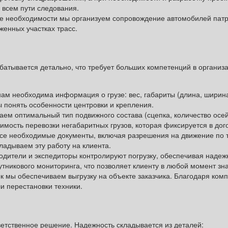
 всем пути следования.
чае необходимости мы организуем сопровождение автомобилей па
женных участках трасс.
атывается детально, что требует больших компетенций в организ
нам необходима информация о грузе: вес, габариты (длина, ширина, 
 понять особенности центровки и крепления.
ем оптимальный тип подвижного состава (сцепка, количество осе
имость перевозки негабаритных грузов, которая фиксируется в дог
се необходимые документы, включая разрешения на движение по т
ладываем эту работу на клиента.
одители и экспедиторы контролируют погрузку, обеспечивая наде
тникового мониторинга, что позволяет клиенту в любой момент зн
к мы обеспечиваем выгрузку на объекте заказчика. Благодаря комп
и перестановки техники.
ветственное решение. Надежность складывается из деталей: