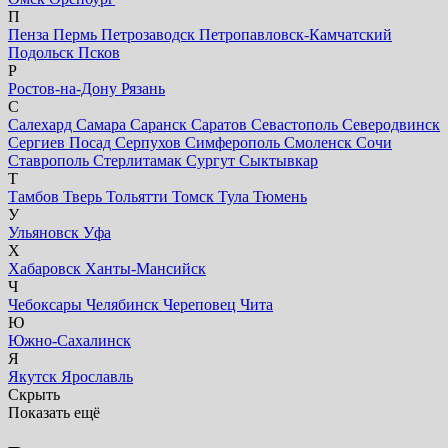
П
Пенза
Пермь
Петрозаводск
Петропавловск-Камчатский
Подольск
Псков
Р
Ростов-на-Дону
Рязань
С
Салехард
Самара
Саранск
Саратов
Севастополь
Северодвинск
Сергиев Посад
Серпухов
Симферополь
Смоленск
Сочи
Ставрополь
Стерлитамак
Сургут
Сыктывкар
Т
Тамбов
Тверь
Тольятти
Томск
Тула
Тюмень
У
Ульяновск
Уфа
Х
Хабаровск
Ханты-Мансийск
Ч
Чебоксары
Челябинск
Череповец
Чита
Ю
Южно-Сахалинск
Я
Якутск
Ярославль
Скрыть
Показать ещё