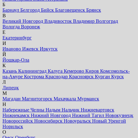
Б
Барнаул
Белгород
Бийск
Благовещенск
Брянск
В
Великий Новгород
Владивосток
Владимир
Волгоград
Вологда
Воронеж
Е
Екатеринбург
И
Иваново
Ижевск
Иркутск
Й
Йошкар-Ола
К
Казань
Калининград
Калуга
Кемерово
Киров
Комсомольск-
на-Амуре
Кострома
Краснодар
Красноярск
Курган
Курск
Л
Липецк
М
Магадан
Магнитогорск
Махачкала
Мурманск
Н
Набережные Челны
Надым
Нальчик
Нижневартовск
Нижнекамск
Нижний Новгород
Нижний Тагил
Новокузнецк
Новороссийск
Новосибирск
Новоуральск
Новый Уренгой
Норильск
О
Омск
Оренбург