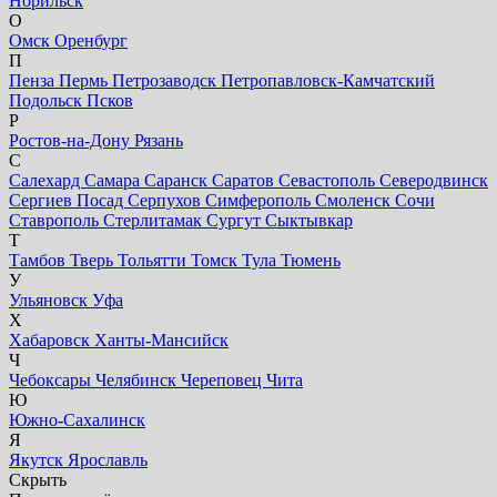
Норильск
О
Омск
Оренбург
П
Пенза
Пермь
Петрозаводск
Петропавловск-Камчатский
Подольск
Псков
Р
Ростов-на-Дону
Рязань
С
Салехард
Самара
Саранск
Саратов
Севастополь
Северодвинск
Сергиев Посад
Серпухов
Симферополь
Смоленск
Сочи
Ставрополь
Стерлитамак
Сургут
Сыктывкар
Т
Тамбов
Тверь
Тольятти
Томск
Тула
Тюмень
У
Ульяновск
Уфа
Х
Хабаровск
Ханты-Мансийск
Ч
Чебоксары
Челябинск
Череповец
Чита
Ю
Южно-Сахалинск
Я
Якутск
Ярославль
Скрыть