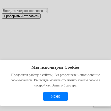
Заявка на безопасную перевозку
Мы используем Cookies
негебаритных грузов
Продолжая работу с сайтом, Вы разрешаете использование
cookie-файлов. Вы всегда можете отключить файлы cookie в
Проверьте данные перед отправкой. После подтверждения
настройках Вашего браузера.
заявка будет отправлена, и менеджер свяжется с вами.
Согласен с
Обработкой персональных данных
Изменить
Ясно
данные
Отправить