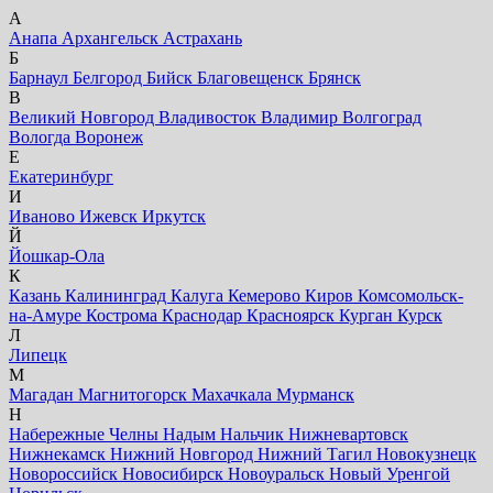
А
Анапа
Архангельск
Астрахань
Б
Барнаул
Белгород
Бийск
Благовещенск
Брянск
В
Великий Новгород
Владивосток
Владимир
Волгоград
Вологда
Воронеж
Е
Екатеринбург
И
Иваново
Ижевск
Иркутск
Й
Йошкар-Ола
К
Казань
Калининград
Калуга
Кемерово
Киров
Комсомольск-
на-Амуре
Кострома
Краснодар
Красноярск
Курган
Курск
Л
Липецк
М
Магадан
Магнитогорск
Махачкала
Мурманск
Н
Набережные Челны
Надым
Нальчик
Нижневартовск
Нижнекамск
Нижний Новгород
Нижний Тагил
Новокузнецк
Новороссийск
Новосибирск
Новоуральск
Новый Уренгой