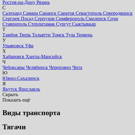
Ростов-на-Дону
Рязань
С
Салехард
Самара
Саранск
Саратов
Севастополь
Северодвинск
Сергиев Посад
Серпухов
Симферополь
Смоленск
Сочи
Ставрополь
Стерлитамак
Сургут
Сыктывкар
Т
Тамбов
Тверь
Тольятти
Томск
Тула
Тюмень
У
Ульяновск
Уфа
Х
Хабаровск
Ханты-Мансийск
Ч
Чебоксары
Челябинск
Череповец
Чита
Ю
Южно-Сахалинск
Я
Якутск
Ярославль
Скрыть
Показать ещё
Виды транспорта
Тягачи