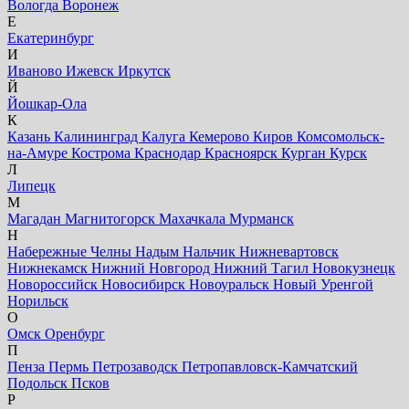
Вологда
Воронеж
Е
Екатеринбург
И
Иваново
Ижевск
Иркутск
Й
Йошкар-Ола
К
Казань
Калининград
Калуга
Кемерово
Киров
Комсомольск-
на-Амуре
Кострома
Краснодар
Красноярск
Курган
Курск
Л
Липецк
М
Магадан
Магнитогорск
Махачкала
Мурманск
Н
Набережные Челны
Надым
Нальчик
Нижневартовск
Нижнекамск
Нижний Новгород
Нижний Тагил
Новокузнецк
Новороссийск
Новосибирск
Новоуральск
Новый Уренгой
Норильск
О
Омск
Оренбург
П
Пенза
Пермь
Петрозаводск
Петропавловск-Камчатский
Подольск
Псков
Р