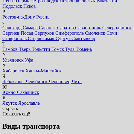
Пенза
Пермь
Петрозаводск
Петропавловск-Камчатский
Подольск
Псков
Р
Ростов-на-Дону
Рязань
С
Салехард
Самара
Саранск
Саратов
Севастополь
Северодвинск
Сергиев Посад
Серпухов
Симферополь
Смоленск
Сочи
Ставрополь
Стерлитамак
Сургут
Сыктывкар
Т
Тамбов
Тверь
Тольятти
Томск
Тула
Тюмень
У
Ульяновск
Уфа
Х
Хабаровск
Ханты-Мансийск
Ч
Чебоксары
Челябинск
Череповец
Чита
Ю
Южно-Сахалинск
Я
Якутск
Ярославль
Скрыть
Показать ещё
Виды транспорта