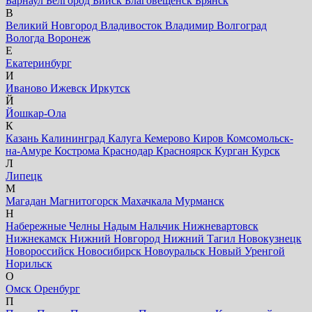
Барнаул
Белгород
Бийск
Благовещенск
Брянск
В
Великий Новгород
Владивосток
Владимир
Волгоград
Вологда
Воронеж
Е
Екатеринбург
И
Иваново
Ижевск
Иркутск
Й
Йошкар-Ола
К
Казань
Калининград
Калуга
Кемерово
Киров
Комсомольск-
на-Амуре
Кострома
Краснодар
Красноярск
Курган
Курск
Л
Липецк
М
Магадан
Магнитогорск
Махачкала
Мурманск
Н
Набережные Челны
Надым
Нальчик
Нижневартовск
Нижнекамск
Нижний Новгород
Нижний Тагил
Новокузнецк
Новороссийск
Новосибирск
Новоуральск
Новый Уренгой
Норильск
О
Омск
Оренбург
П