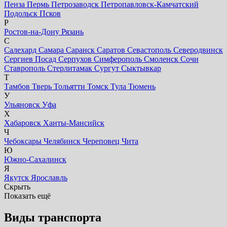
Пенза
Пермь
Петрозаводск
Петропавловск-Камчатский
Подольск
Псков
Р
Ростов-на-Дону
Рязань
С
Салехард
Самара
Саранск
Саратов
Севастополь
Северодвинск
Сергиев Посад
Серпухов
Симферополь
Смоленск
Сочи
Ставрополь
Стерлитамак
Сургут
Сыктывкар
Т
Тамбов
Тверь
Тольятти
Томск
Тула
Тюмень
У
Ульяновск
Уфа
Х
Хабаровск
Ханты-Мансийск
Ч
Чебоксары
Челябинск
Череповец
Чита
Ю
Южно-Сахалинск
Я
Якутск
Ярославль
Скрыть
Показать ещё
Виды транспорта