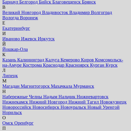
Барнаул
Белгород
Бийск
Благовещенск
Брянск
В
Великий Новгород
Владивосток
Владимир
Волгоград
Вологда
Воронеж
Е
Екатеринбург
И
Иваново
Ижевск
Иркутск
Й
Йошкар-Ола
К
Казань
Калининград
Калуга
Кемерово
Киров
Комсомольск-
на-Амуре
Кострома
Краснодар
Красноярск
Курган
Курск
Л
Липецк
М
Магадан
Магнитогорск
Махачкала
Мурманск
Н
Набережные Челны
Надым
Нальчик
Нижневартовск
Нижнекамск
Нижний Новгород
Нижний Тагил
Новокузнецк
Новороссийск
Новосибирск
Новоуральск
Новый Уренгой
Норильск
О
Омск
Оренбург
П