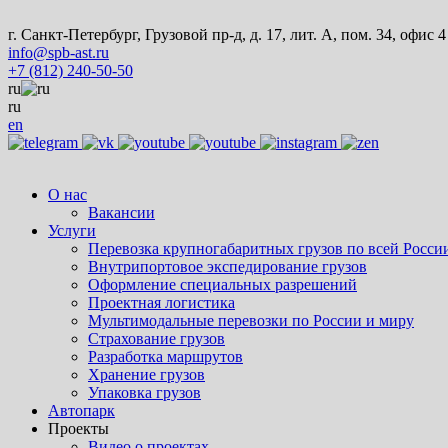
г. Санкт-Петербург, Грузовой пр-д, д. 17, лит. А, пом. 34, офис 4
info@spb-ast.ru
+7 (812) 240-50-50
ru
ru
en
О нас
Вакансии
Услуги
Перевозка крупногабаритных грузов по всей Росси
Внутрипортовое экспедирование грузов
Оформление специальных разрешений
Проектная логистика
Мультимодальные перевозки по России и миру
Страхование грузов
Разработка маршрутов
Хранение грузов
Упаковка грузов
Автопарк
Проекты
Видео о проектах