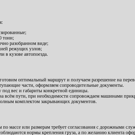
я:
изированные;
0 тонн;
ично разобранном виде;
цией режущих узлов;
и в кузове автопоезда.
готовим оптимальный маршрут и получаем разрешение на перев
тупающие части, оформляем сопроводительные документы.
 под вес и габариты конкретной единицы.
на всём пути, при необходимости сопровождаем машинами прик
с полным комплектом закрывающих документов.
м по массе или размерам требует согласования с дорожными сл
соблюдаются нормы крепления груза, а по желанию клиента офор