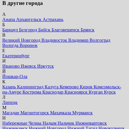
В другие города
А
Анапа
Архангельск
Астрахань
Б
Барнаул
Белгород
Бийск
Благовещенск
Брянск
В
Великий Новгород
Владивосток
Владимир
Волгоград
Вологда
Воронеж
Е
Екатеринбург
И
Иваново
Ижевск
Иркутск
Й
Йошкар-Ола
К
Казань
Калининград
Калуга
Кемерово
Киров
Комсомольск-
на-Амуре
Кострома
Краснодар
Красноярск
Курган
Курск
Л
Липецк
М
Магадан
Магнитогорск
Махачкала
Мурманск
Н
Набережные Челны
Надым
Нальчик
Нижневартовск
Нижнекамск
Нижний Новгород
Нижний Тагил
Новокузнецк