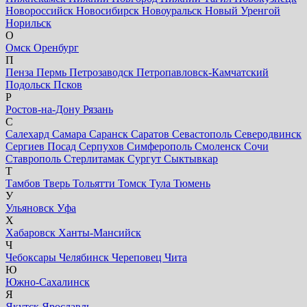
Новороссийск
Новосибирск
Новоуральск
Новый Уренгой
Норильск
О
Омск
Оренбург
П
Пенза
Пермь
Петрозаводск
Петропавловск-Камчатский
Подольск
Псков
Р
Ростов-на-Дону
Рязань
С
Салехард
Самара
Саранск
Саратов
Севастополь
Северодвинск
Сергиев Посад
Серпухов
Симферополь
Смоленск
Сочи
Ставрополь
Стерлитамак
Сургут
Сыктывкар
Т
Тамбов
Тверь
Тольятти
Томск
Тула
Тюмень
У
Ульяновск
Уфа
Х
Хабаровск
Ханты-Мансийск
Ч
Чебоксары
Челябинск
Череповец
Чита
Ю
Южно-Сахалинск
Я
Якутск
Ярославль