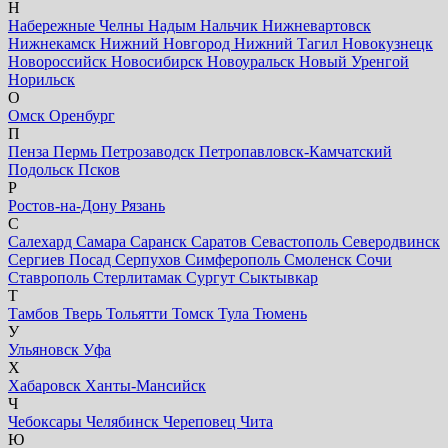
Н
Набережные Челны
Надым
Нальчик
Нижневартовск
Нижнекамск
Нижний Новгород
Нижний Тагил
Новокузнецк
Новороссийск
Новосибирск
Новоуральск
Новый Уренгой
Норильск
О
Омск
Оренбург
П
Пенза
Пермь
Петрозаводск
Петропавловск-Камчатский
Подольск
Псков
Р
Ростов-на-Дону
Рязань
С
Салехард
Самара
Саранск
Саратов
Севастополь
Северодвинск
Сергиев Посад
Серпухов
Симферополь
Смоленск
Сочи
Ставрополь
Стерлитамак
Сургут
Сыктывкар
Т
Тамбов
Тверь
Тольятти
Томск
Тула
Тюмень
У
Ульяновск
Уфа
Х
Хабаровск
Ханты-Мансийск
Ч
Чебоксары
Челябинск
Череповец
Чита
Ю