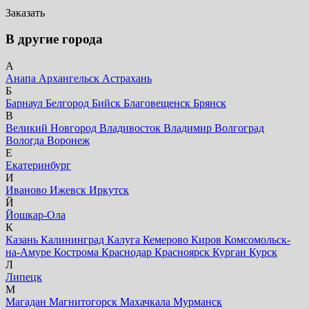
Заказать
В другие города
А
Анапа
Архангельск
Астрахань
Б
Барнаул
Белгород
Бийск
Благовещенск
Брянск
В
Великий Новгород
Владивосток
Владимир
Волгоград
Вологда
Воронеж
Е
Екатеринбург
И
Иваново
Ижевск
Иркутск
Й
Йошкар-Ола
К
Казань
Калининград
Калуга
Кемерово
Киров
Комсомольск-
на-Амуре
Кострома
Краснодар
Красноярск
Курган
Курск
Л
Липецк
М
Магадан
Магнитогорск
Махачкала
Мурманск