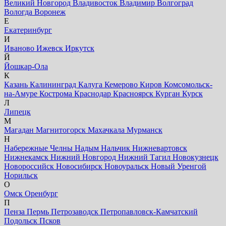
Великий Новгород
Владивосток
Владимир
Волгоград
Вологда
Воронеж
Е
Екатеринбург
И
Иваново
Ижевск
Иркутск
Й
Йошкар-Ола
К
Казань
Калининград
Калуга
Кемерово
Киров
Комсомольск-
на-Амуре
Кострома
Краснодар
Красноярск
Курган
Курск
Л
Липецк
М
Магадан
Магнитогорск
Махачкала
Мурманск
Н
Набережные Челны
Надым
Нальчик
Нижневартовск
Нижнекамск
Нижний Новгород
Нижний Тагил
Новокузнецк
Новороссийск
Новосибирск
Новоуральск
Новый Уренгой
Норильск
О
Омск
Оренбург
П
Пенза
Пермь
Петрозаводск
Петропавловск-Камчатский
Подольск
Псков