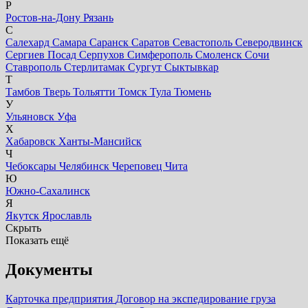
Р
Ростов-на-Дону
Рязань
С
Салехард
Самара
Саранск
Саратов
Севастополь
Северодвинск
Сергиев Посад
Серпухов
Симферополь
Смоленск
Сочи
Ставрополь
Стерлитамак
Сургут
Сыктывкар
Т
Тамбов
Тверь
Тольятти
Томск
Тула
Тюмень
У
Ульяновск
Уфа
Х
Хабаровск
Ханты-Мансийск
Ч
Чебоксары
Челябинск
Череповец
Чита
Ю
Южно-Сахалинск
Я
Якутск
Ярославль
Скрыть
Показать ещё
Документы
Карточка предприятия
Договор на экспедирование груза