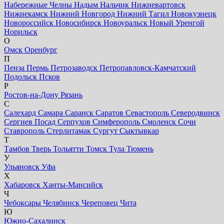
Набережные Челны
Надым
Нальчик
Нижневартовск
Нижнекамск
Нижний Новгород
Нижний Тагил
Новокузнецк
Новороссийск
Новосибирск
Новоуральск
Новый Уренгой
Норильск
О
Омск
Оренбург
П
Пенза
Пермь
Петрозаводск
Петропавловск-Камчатский
Подольск
Псков
Р
Ростов-на-Дону
Рязань
С
Салехард
Самара
Саранск
Саратов
Севастополь
Северодвинск
Сергиев Посад
Серпухов
Симферополь
Смоленск
Сочи
Ставрополь
Стерлитамак
Сургут
Сыктывкар
Т
Тамбов
Тверь
Тольятти
Томск
Тула
Тюмень
У
Ульяновск
Уфа
Х
Хабаровск
Ханты-Мансийск
Ч
Чебоксары
Челябинск
Череповец
Чита
Ю
Южно-Сахалинск