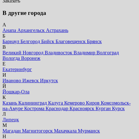
Заказать
В другие города
А
Анапа
Архангельск
Астрахань
Б
Барнаул
Белгород
Бийск
Благовещенск
Брянск
В
Великий Новгород
Владивосток
Владимир
Волгоград
Вологда
Воронеж
Е
Екатеринбург
И
Иваново
Ижевск
Иркутск
Й
Йошкар-Ола
К
Казань
Калининград
Калуга
Кемерово
Киров
Комсомольск-
на-Амуре
Кострома
Краснодар
Красноярск
Курган
Курск
Л
Липецк
М
Магадан
Магнитогорск
Махачкала
Мурманск
Н