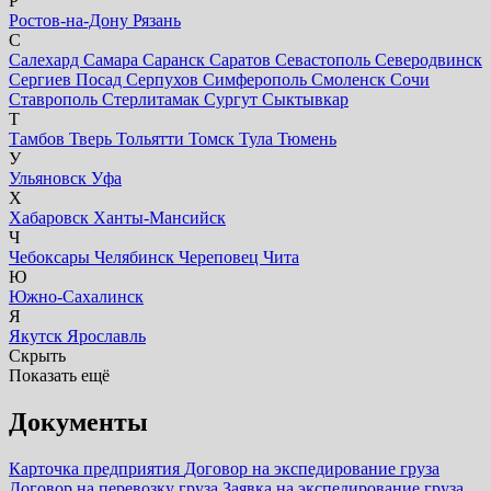
Р
Ростов-на-Дону
Рязань
С
Салехард
Самара
Саранск
Саратов
Севастополь
Северодвинск
Сергиев Посад
Серпухов
Симферополь
Смоленск
Сочи
Ставрополь
Стерлитамак
Сургут
Сыктывкар
Т
Тамбов
Тверь
Тольятти
Томск
Тула
Тюмень
У
Ульяновск
Уфа
Х
Хабаровск
Ханты-Мансийск
Ч
Чебоксары
Челябинск
Череповец
Чита
Ю
Южно-Сахалинск
Я
Якутск
Ярославль
Скрыть
Показать ещё
Документы
Карточка предприятия
Договор на экспедирование груза
Договор на перевозку груза
Заявка на экспедирование груза