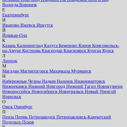
Вологда
Воронеж
Е
Екатеринбург
И
Иваново
Ижевск
Иркутск
Й
Йошкар-Ола
К
Казань
Калининград
Калуга
Кемерово
Киров
Комсомольск-
на-Амуре
Кострома
Краснодар
Красноярск
Курган
Курск
Л
Липецк
М
Магадан
Магнитогорск
Махачкала
Мурманск
Н
Набережные Челны
Надым
Нальчик
Нижневартовск
Нижнекамск
Нижний Новгород
Нижний Тагил
Новокузнецк
Новороссийск
Новосибирск
Новоуральск
Новый Уренгой
Норильск
О
Омск
Оренбург
П
Пенза
Пермь
Петрозаводск
Петропавловск-Камчатский
Подольск
Псков